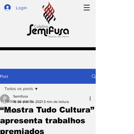
Login
Post
Todos os posts
Semifusa
Todos os posts
16 de mar. de 2021
3 min de leitura
“Mostra Tudo Cultura”
Notícias
apresenta trabalhos
premiados