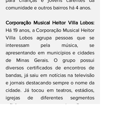
para crianças e jovens carentes da 
comunidade e outros bairros há 4 anos.
Corporação Musical Heitor Villa Lobos: 
Há 19 anos, a Corporação Musical Heitor 
Villa Lobos agrupa pessoas que se 
interessam pela música, se 
apresentando em municípios e cidades 
de Minas Gerais. O grupo possui 
diversos certificados de encontros de 
bandas, já saiu em notícias na televisão 
e jornais destacando sempre o nome da 
cidade. Já tocou em teatros, estádios, 
igrejas de diferentes segmentos 
religiosos, praças e eventos diversos. 
Atua de forma solidária ensinando 
iniciação musical e variados 
instrumentos, cumprindo um importante 
papel social ao ensinar gratuitamente, 