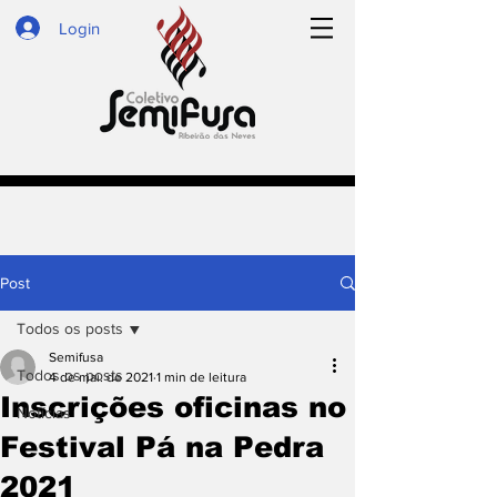
Login
Post
Todos os posts
Semifusa
Todos os posts
4 de mai. de 2021
1 min de leitura
Inscrições oficinas no
Notícias
Festival Pá na Pedra
2021