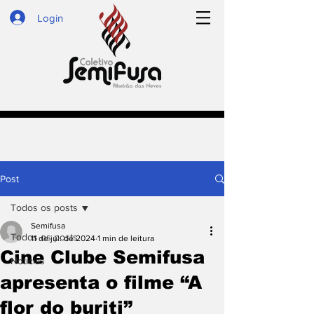
Login
Post
Todos os posts
Semifusa
Todos os posts
11 de jul. de 2024
1 min de leitura
Cine Clube Semifusa
Notícias
apresenta o filme “A
flor do buriti”