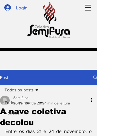
Login
Post
Todos os posts
Semifusa
Todos os posts
26 de nov. de 2019
1 min de leitura
A nave coletiva
Notícias
decolou
Entre os dias 21 e 24 de novembro, o 