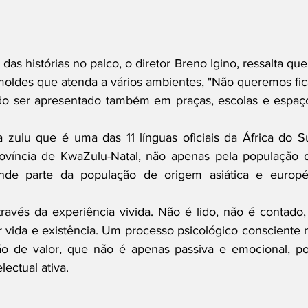
s histórias no palco, o diretor Breno Igino, ressalta que 
moldes que atenda a vários ambientes, "Não queremos fica
do ser apresentado também em praças, escolas e espaço
a zulu que é uma das 11 línguas oficiais da África do Sul
ovíncia de KwaZulu-Natal, não apenas pela população d
de parte da população de origem asiática e européi
avés da experiência vivida. Não é lido, não é contado, 
r vida e existência. Um processo psicológico consciente n
o de valor, que não é apenas passiva e emocional, poi
ectual ativa.