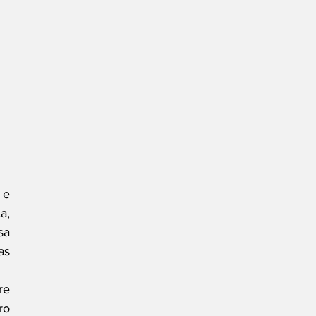
e 
, 
a 
s 
e 
o 