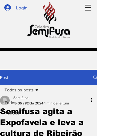
Login
Post
Todos os posts
Semifusa
Todos os posts
16 de set. de 2024
1 min de leitura
Semifusa agita a
Notícias
Expofavela e leva a
cultura de Ribeirão