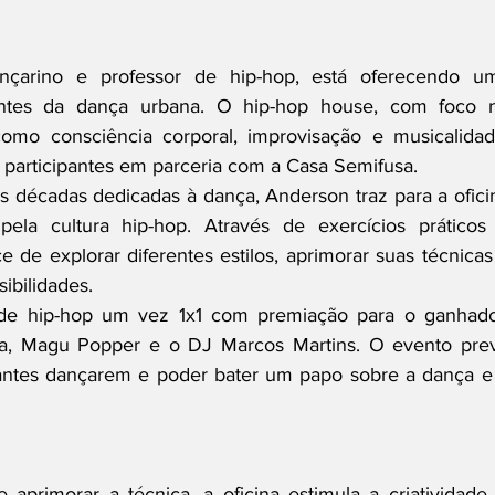
çarino e professor de hip-hop, está oferecendo um
ntes da dança urbana. O hip-hop house, com foco n
omo consciência corporal, improvisação e musicalidade
 participantes em parceria com a Casa Semifusa.
 décadas dedicadas à dança, Anderson traz para a oficin
ela cultura hip-hop. Através de exercícios práticos 
 de explorar diferentes estilos, aprimorar suas técnicas 
ibilidades.
e hip-hop um vez 1x1 com premiação para o ganhador
la, Magu Popper e o DJ Marcos Martins. O evento prev
antes dançarem e poder bater um papo sobre a dança e 
aprimorar a técnica, a oficina estimula a criatividade, 