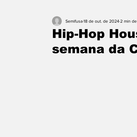
Semifusa
18 de out. de 2024
2 min de 
Hip-Hop Hous
semana da C