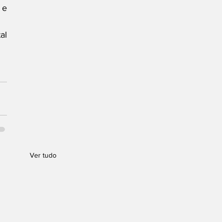
e 
l 
Ver tudo