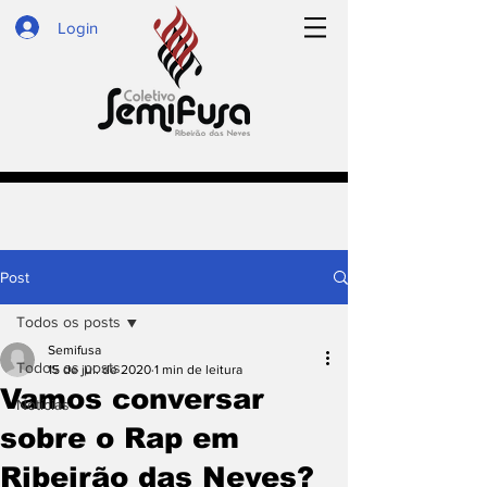
Login
Post
Todos os posts
Semifusa
Todos os posts
15 de jul. de 2020
1 min de leitura
Vamos conversar
Notícias
sobre o Rap em
Ribeirão das Neves?