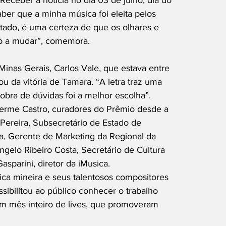
Receber a notícia no dia 03 de julho, dia do
aber que a minha música foi eleita pelos
tado, é uma certeza de que os olhares e
o a mudar”, comemora.
Minas Gerais, Carlos Vale, que estava entre
ou da vitória de Tamara. “A letra traz uma
obra de dúvidas foi a melhor escolha”.
ilherme Castro, curadores do Prêmio desde a
Pereira, Subsecretário de Estado de
ra, Gerente de Marketing da Regional da
gelo Ribeiro Costa, Secretário de Cultura
sparini, diretor da iMusica.
ca mineira e seus talentosos compositores
sibilitou ao público conhecer o trabalho
 “Um mês inteiro de lives, que promoveram