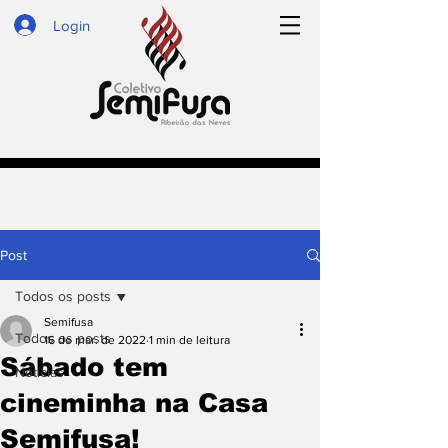
Login
Post
Todos os posts
Semifusa
Todos os posts
16 de mar. de 2022
1 min de leitura
Sábado tem
Notícias
cineminha na Casa
Semifusa!