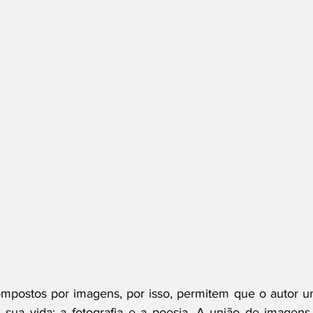
mpostos por imagens, por isso, permitem que o autor un
sua vida: a fotografia e a poesia. A união de imagens 