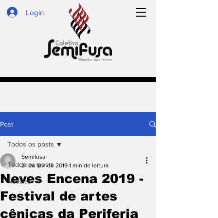
Login
Post
Todos os posts
Semifusa
Todos os posts
21 de fev. de 2019
1 min de leitura
Neves Encena 2019 -
Notícias
Festival de artes
cênicas da Periferia