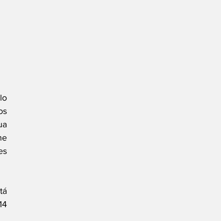
o 
s 
a 
e 
s 
á 
4 