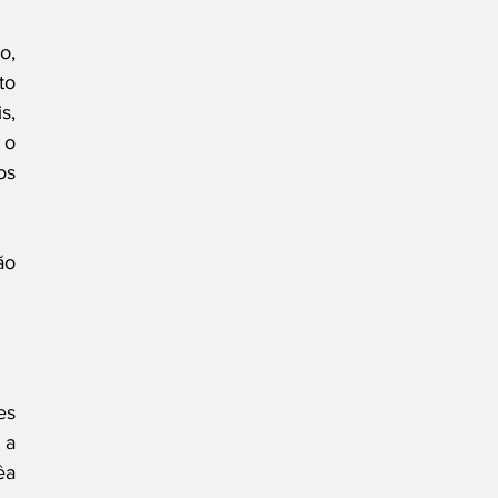
, 
o 
, 
o 
s 
o 
s 
a 
a 