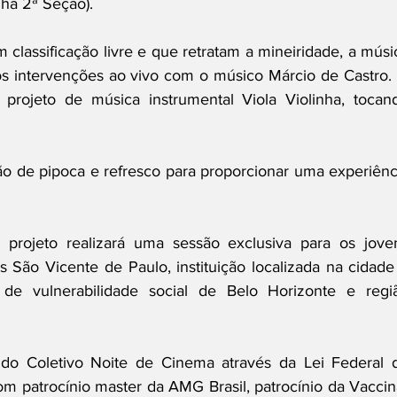
ha 2ª Seção). 
 classificação livre e que retratam a mineiridade, a músic
os intervenções ao vivo com o músico Márcio de Castro. 
u projeto de música instrumental Viola Violinha, tocand
ção de pipoca e refresco para proporcionar uma experiênci
 
 projeto realizará uma sessão exclusiva para os joven
São Vicente de Paulo, instituição localizada na cidade 
e vulnerabilidade social de Belo Horizonte e regiã
do Coletivo Noite de Cinema através da Lei Federal d
com patrocínio master da AMG Brasil, patrocínio da Vaccina