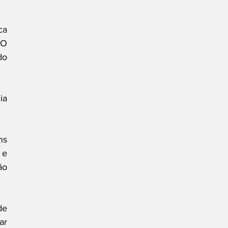
a 
O 
o 
a 
s 
e 
o 
e 
r 