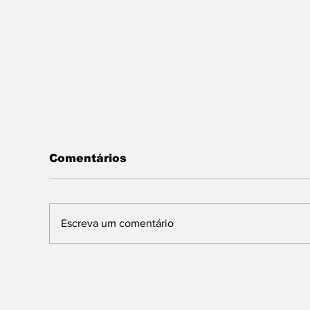
Comentários
Escreva um comentário
Festival Pá na Pedra
Fe
2026 encerra edição
20
histórica com recorde
up
de público e catarse
da