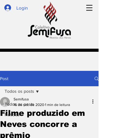
Login
Post
Todos os posts
Semifusa
Todos os posts
16 de set. de 2020
1 min de leitura
Filme produzido em
Notícias
Neves concorre a
prêmio