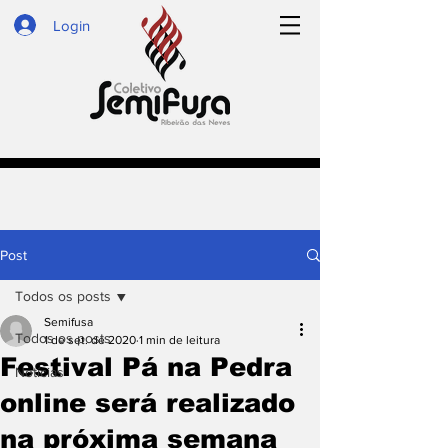
Login
Post
Todos os posts
Semifusa
Todos os posts
1 de set. de 2020
1 min de leitura
Festival Pá na Pedra
Notícias
online será realizado
na próxima semana