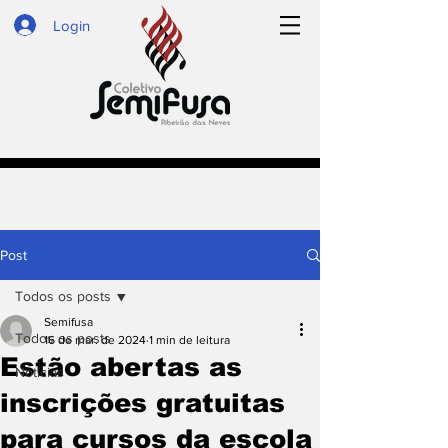
Login
Post
Todos os posts
Semifusa
Todos os posts
16 de mar. de 2024
1 min de leitura
Estão abertas as
Notícias
inscrições gratuitas
para cursos da escola