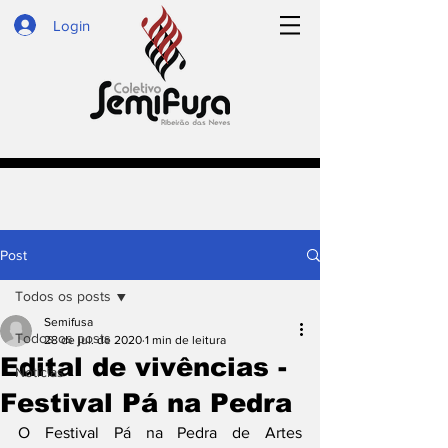
Login
Post
Todos os posts
Semifusa
Todos os posts
28 de jul. de 2020
1 min de leitura
Edital de vivências -
Notícias
Festival Pá na Pedra
O Festival Pá na Pedra de Artes 