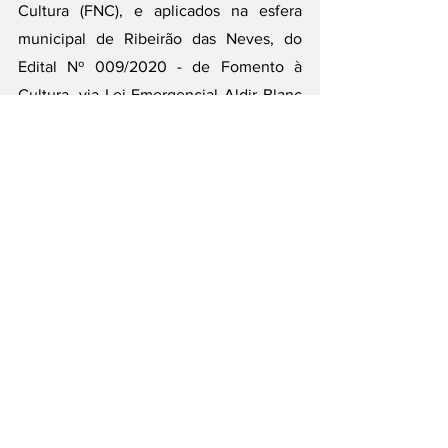
Cultura (FNC), e aplicados na esfera 
municipal de Ribeirão das Neves, do 
Edital Nº 009/2020 - de Fomento à 
Cultura, via Lei Emergencial Aldir Blanc 
(Ribeirão das Neves/MG). 
Ver tudo
Posts recentes