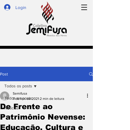
Login
Post
Todos os posts
Semifusa
Todos os posts
7 de fev. de 2021
2 min de leitura
De Frente ao
Notícias
Patrimônio Nevense:
Educação, Cultura e