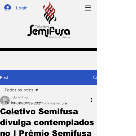
Login
Post
Todos os posts
Semifusa
Todos os posts
4 de abr. de 2021
1 min de leitura
Coletivo Semifusa
Notícias
divulga contemplados
no I Prêmio Semifusa