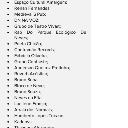
Espaço Cultural Amargem;
Renan Fernandes;
Medieval'S Pub;
DN NA VOZ;
Grupo de Teatro Vivart;
Rap Do Parque Ecológico De 
Neves;
Poeta Chicão; 
Contramão Records;
Fabrícia Oliveira;
Grupo Contraste;
Anderson Queiroz Pretinho;
Reverb Acústico;
Bruno Sena;
Bloco de Neve;
Bruno Souza;
Neves na Fita;
Lucilene França;
Arraiá dos Normais; 
Humberto Lopes Tucano;
Kadunvs;
Thaynara Alexandre;