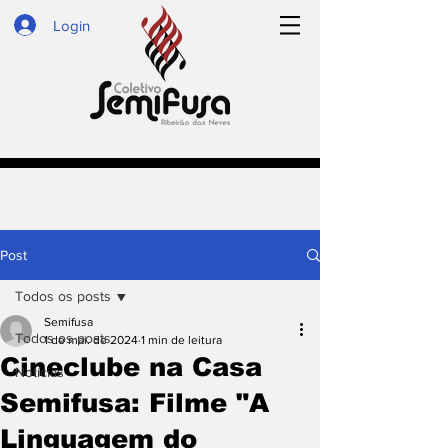
Login
Post
Todos os posts
Semifusa
Todos os posts
1 de mai. de 2024
1 min de leitura
Cineclube na Casa
Notícias
Semifusa: Filme "A
Linguagem do